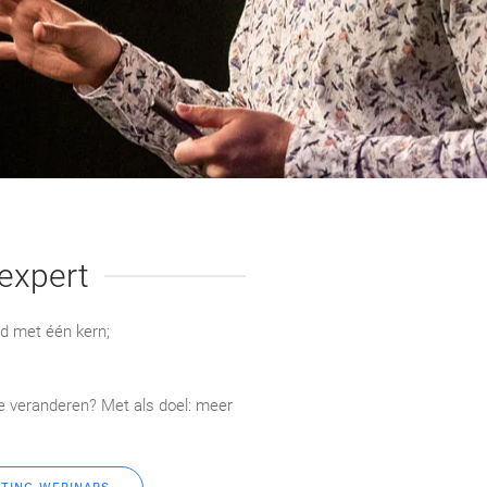
expert
jd met één kern;
 veranderen? Met als doel: meer