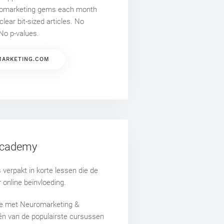
uromarketing gems each month
lear bit-sized articles. No
No p-values.
ARKETING.COM
 Academy
s verpakt in korte lessen die de
 online beïnvloeding.
ie met Neuromarketing &
één van de populairste cursussen