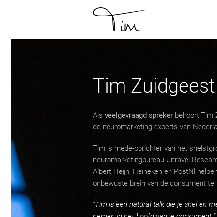
Skip to main content
Tim Zuidgeest
Als
veelgevraagd spreker
behoort Tim Z
dé neuromarketing-experts van Nederl
Tim is mede-oprichter van het snelstgr
neuromarketingbureau Unravel Researc
Albert Heijn, Heineken en PostNl helpen 
onbewuste brein van de consument te
"Tim is een natural talk die je snel én m
nemen in het hoofd van je consument."