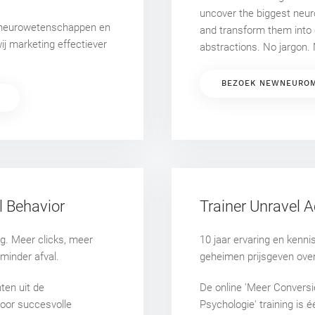
uncover the biggest ne
 neurowetenschappen en
and transform them into c
j marketing effectiever
abstractions. No jargon. 
BEZOEK NEWNEUROM
l Behavior
Trainer Unravel
g. Meer clicks, meer
10 jaar ervaring en kenni
minder afval.
geheimen prijsgeven over
ten uit de
De online 'Meer Convers
oor succesvolle
Psychologie' training is 