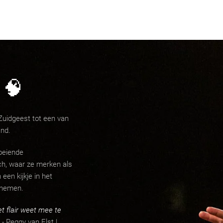
 🧠
uidgeest tot een van
and.
oeiende
h, waar ze merken als
een kijkje in het
 nemen.
et flair weet mee te
- Peggy van Elst |